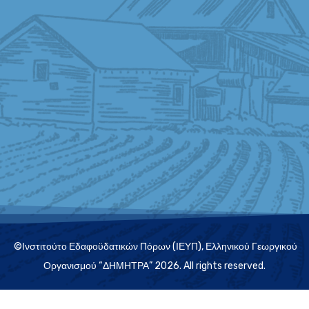
©Ινστιτούτο Εδαφοϋδατικών Πόρων (ΙΕΥΠ), Ελληνικού Γεωργικού
Οργανισμού “ΔΗΜΗΤΡΑ” 2026. All rights reserved.