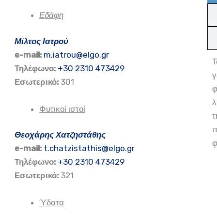
Εδάφη
Μίλτος Ιατρού
e-mail:
m.iatrou@elgo.gr
Τ
Τηλέφωνο:
+30 2310 473429
γ
Εσωτερικό:
301
φ
λ
Φυτικοί ιστοί
τ
π
Θεοχάρης Χατζηστάθης
φ
e-mail:
t.chatzistathis@elgo.gr
Τηλέφωνο:
+30 2310 473429
Εσωτερικό:
321
Ύδατα