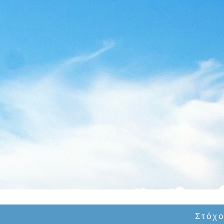
Στόχο