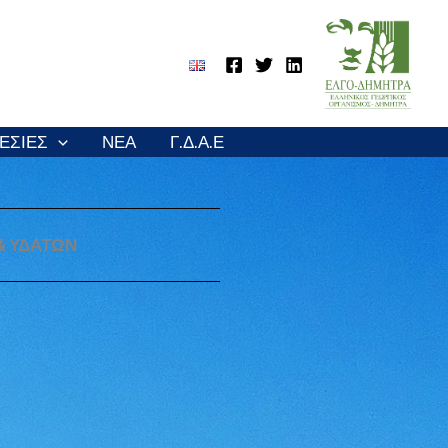
ΕΣΙΕΣ
ΝΈΑ
Γ.Δ.Α.Ε
& ΥΔΑΤΩΝ