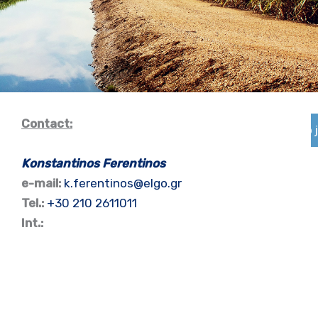
Contact:
Ob
Konstantinos Ferentinos
e-mail:
k.ferentinos@elgo.gr
Tel.:
+30 210 2611011
Int.: