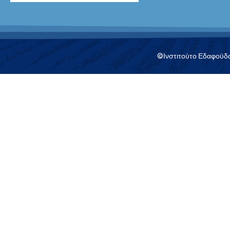
©Ινστιτούτο Εδαφοϋδατ