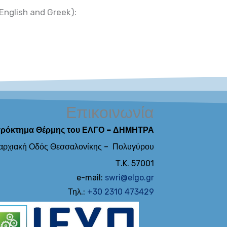
(English and Greek):
Επικοινωνία
ρόκτημα Θέρμης του ΕΛΓΟ – ΔΗΜΗΤΡΑ
αρχιακή Οδός Θεσσαλονίκης – Πολυγύρου
Τ.K. 57001
e-mail:
swri@elgo.gr
Τηλ.:
+30 2310 473429