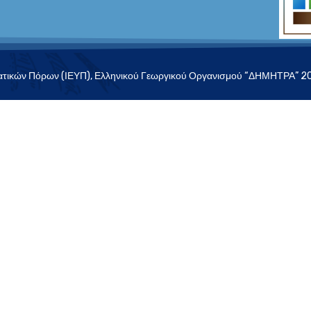
k
e
d
i
ικών Πόρων (ΙΕΥΠ), Ελληνικού Γεωργικού Οργανισμού “ΔΗΜΗΤΡΑ” 2026
n